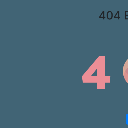
404 
4